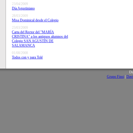
23/04/2009
Día Agustiniano
28/03/2009
Misa Dominical desde el Colegio
23/03/2009
Carta del Rector del "MARÍA
CRISTINA" a los antiguos alumnos del
Colegio SAN AGUSTÍN DE
SALAMANCA
01/08/2008
Todos con y para Tolé
Di
Grupo Finsi
|
Davi