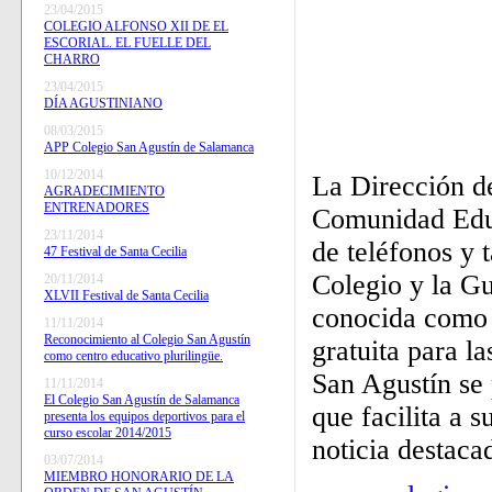
23/04/2015
COLEGIO ALFONSO XII DE EL
ESCORIAL. EL FUELLE DEL
CHARRO
23/04/2015
DÍA AGUSTINIANO
08/03/2015
APP Colegio San Agustín de Salamanca
10/12/2014
La Dirección de
AGRADECIMIENTO
ENTRENADORES
Comunidad Educ
23/11/2014
de teléfonos y 
47 Festival de Santa Cecilia
Colegio y la Gu
20/11/2014
XLVII Festival de Santa Cecilia
conocida como "
11/11/2014
Reconocimiento al Colegio San Agustín
gratuita para l
como centro educativo plurilingüe.
San Agustín se 
11/11/2014
El Colegio San Agustín de Salamanca
que facilita a 
presenta los equipos deportivos para el
curso escolar 2014/2015
noticia destaca
03/07/2014
MIEMBRO HONORARIO DE LA