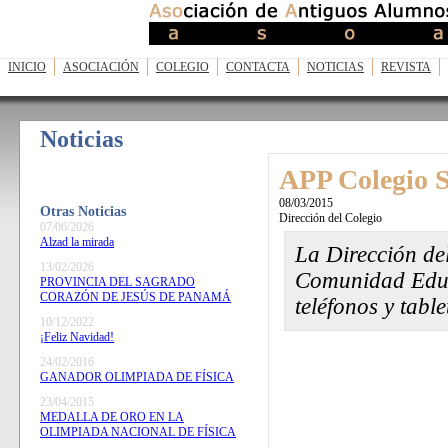
INICIO
ASOCIACIÓN
COLEGIO
CONTACTA
NOTICIAS
REVISTA
Noticias
APP Colegio 
08/03/2015
Otras Noticias
Dirección del Colegio
07/06/2026
Alzad la mirada
La Dirección de
13/02/2026
Comunidad Educa
PROVINCIA DEL SAGRADO
CORAZÓN DE JESÚS DE PANAMÁ
teléfonos y table
10/12/2022
¡Feliz Navidad!
24/02/2016
GANADOR OLIMPIADA DE FÍSICA
23/04/2015
MEDALLA DE ORO EN LA
OLIMPIADA NACIONAL DE FÍSICA