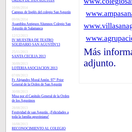
www.colegiosa
ORDEN DE SAN AGUSTÍN
10/06/2014
www.ampasana
Campus de Inglés del colegio San Agustín
09/06/2014
www.villasanag
Asamblea Antiguos Alumnos Colegio San
Agustín de Salamanca
12/12/2013
www.agrupacio
IV MUESTRA DE TEATRO
SOLIDARIO SAN AGUSTÍN'13
Más inform
25/11/2013
SANTA CECILIA 2013
adjunto.
30/09/2013
LOTERIA ASOCIACION 2013
07/09/2013
Fr. Alejandro Moral Antón. 97° Prior
General de la Orden de San Agustin
30/08/2013
Misa por el Capítulo General de la Orden
de los Agustinos
28/08/2013
Festividad de san Agustín. ¡Felicidades a
toda la familia agustiniana!
16/08/2013
RECONOCIMIENTO AL COLEGIO