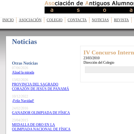
INICIO
ASOCIACIÓN
COLEGIO
CONTACTA
NOTICIAS
REVISTA
Noticias
IV Concurso Intern
23/03/2010
Dirección del Colegio
Otras Noticias
07/06/2026
Alzad la mirada
13/02/2026
PROVINCIA DEL SAGRADO
CORAZÓN DE JESÚS DE PANAMÁ
10/12/2022
¡Feliz Navidad!
24/02/2016
GANADOR OLIMPIADA DE FÍSICA
23/04/2015
MEDALLA DE ORO EN LA
OLIMPIADA NACIONAL DE FÍSICA