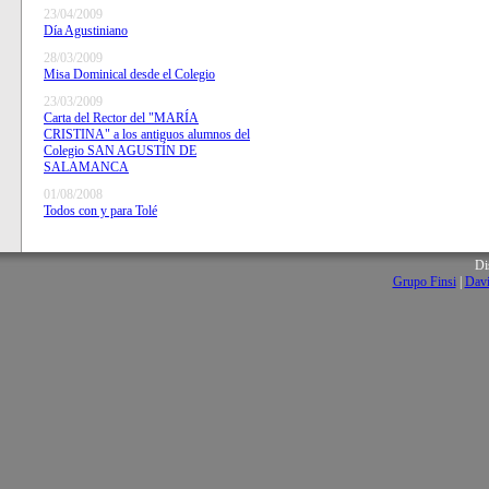
23/04/2009
Día Agustiniano
28/03/2009
Misa Dominical desde el Colegio
23/03/2009
Carta del Rector del "MARÍA
CRISTINA" a los antiguos alumnos del
Colegio SAN AGUSTÍN DE
SALAMANCA
01/08/2008
Todos con y para Tolé
Di
Grupo Finsi
|
Davi