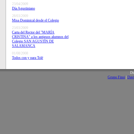
23/04/2009
Día Agustiniano
28/03/2009
Misa Dominical desde el Colegio
23/03/2009
Carta del Rector del "MARÍA
CRISTINA" a los antiguos alumnos del
Colegio SAN AGUSTÍN DE
SALAMANCA
01/08/2008
Todos con y para Tolé
Di
Grupo Finsi
|
Davi