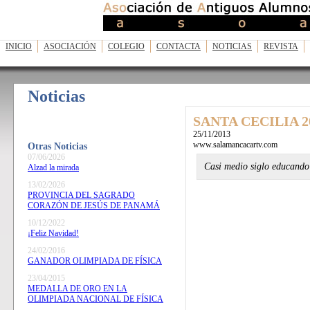
INICIO
ASOCIACIÓN
COLEGIO
CONTACTA
NOTICIAS
REVISTA
Noticias
SANTA CECILIA 2
25/11/2013
www.salamancacartv.com
Otras Noticias
07/06/2026
Casi medio siglo educando 
Alzad la mirada
13/02/2026
PROVINCIA DEL SAGRADO
CORAZÓN DE JESÚS DE PANAMÁ
10/12/2022
¡Feliz Navidad!
24/02/2016
GANADOR OLIMPIADA DE FÍSICA
23/04/2015
MEDALLA DE ORO EN LA
OLIMPIADA NACIONAL DE FÍSICA