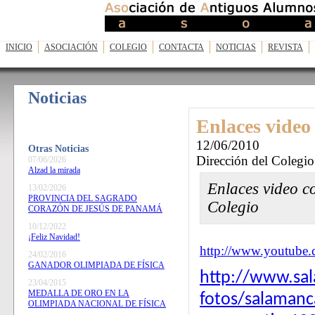
INICIO
ASOCIACIÓN
COLEGIO
CONTACTA
NOTICIAS
REVISTA
Noticias
Enlaces vid
12/06/2010
Otras Noticias
Dirección del Colegio
07/06/2026
Alzad la mirada
Enlaces video co
13/02/2026
PROVINCIA DEL SAGRADO
Colegio
CORAZÓN DE JESÚS DE PANAMÁ
10/12/2022
¡Feliz Navidad!
http://www.youtub
24/02/2016
GANADOR OLIMPIADA DE FÍSICA
http://www.sal
23/04/2015
MEDALLA DE ORO EN LA
fotos/salamanc
OLIMPIADA NACIONAL DE FÍSICA