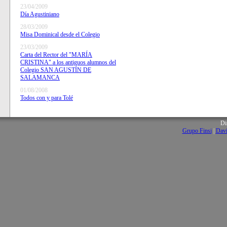
23/04/2009
Día Agustiniano
28/03/2009
Misa Dominical desde el Colegio
23/03/2009
Carta del Rector del "MARÍA
CRISTINA" a los antiguos alumnos del
Colegio SAN AGUSTÍN DE
SALAMANCA
01/08/2008
Todos con y para Tolé
Di
Grupo Finsi
|
Davi